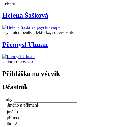
Lektoři
Helena Šašková
psychoterapeutka, lektorka, supervizorka
Přemysl Ulman
lektor, supervizor
Přihláška na výcvik
Účastník
titul/y
Jméno a příjmení
jméno
příjmení
titul 2