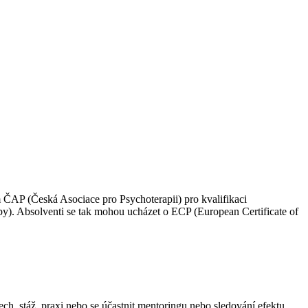
 ČAP (Česká Asociace pro Psychoterapii) pro kvalifikaci
). Absolventi se tak mohou ucházet o ECP (European Certificate of
ech, stáž, praxi nebo se účastnit mentoringu nebo sledování efektu