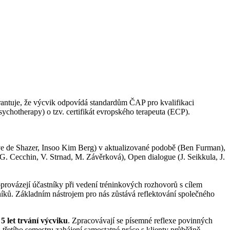
rantuje, že výcvik odpovídá standardům ČAP pro kvalifikaci
ychotherapy) o tzv. certifikát evropského terapeuta (ECP).
eve de Shazer, Insoo Kim Berg) v aktualizované podobě (Ben Furman),
G. Cecchin, V. Strnad, M. Závěrková), Open dialogue (J. Seikkula, J.
provázejí účastníky při vedení tréninkových rozhovorů s cílem
níků. Základním nástrojem pro nás zůstává reflektování společného
5 let trvání výcviku
. Zpracovávají se písemné reflexe povinných
třetího semestru zahájení samostatné práce s klienty průběžně