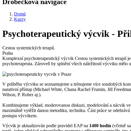
Drobečková navigace
Domů
Kurzy
Psychoterapeutický výcvik - P
Cestou systemických terapií.
Praha
Komplexní psychoterapeutický výcvik Cestou systemických terapií je 
psychoterapeuta. Zároveň by splnění všech náležitostí výcviku mělo 
V průběhu výcviku se seznamujeme a trénujeme více soudobých konstr
narativní přístup (Michael White, Chana Rachel Frumin, Jill Freedman
Wilson, P. Rober aj.).
Kombinujeme výklad, moderovanou diskuzi, modelování a nácvik ve sku
maximálně vytěžit danou metodiku, techniku. Část práce se odehrává 
postupu výcvikem.
Výcvik je aktualizován podle pravidel EAP na
1400 hodin
(včetně sa
textů, jeden překlad zahraničního pramene s přípravou semináře, tzv.