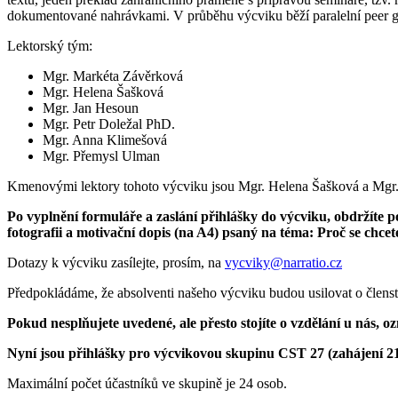
dokumentované nahrávkami. V průběhu výcviku běží paralelní peer gro
Lektorský tým:
Mgr. Markéta Závěrková
Mgr. Helena Šašková
Mgr. Jan Hesoun
Mgr. Petr Doležal PhD.
Mgr. Anna Klimešová
Mgr. Přemysl Ulman
Kmenovými lektory tohoto výcviku jsou Mgr. Helena Šašková a Mgr
Po vyplnění formuláře a zaslání přihlášky do výcviku, obdržíte 
fotografii a motivační dopis (na A4) psaný na téma: Proč se chc
Dotazy k výcviku zasílejte, prosím, na
vycviky@narratio.cz
Předpokládáme, že absolventi našeho výcviku budou usilovat o členst
Pokud nesplňujete uvedené, ale přesto stojíte o vzdělání u nás, 
Nyní jsou přihlášky pro výcvikovou skupinu CST 27 (zahájení 
Maximální počet účastníků ve skupině je 24 osob.