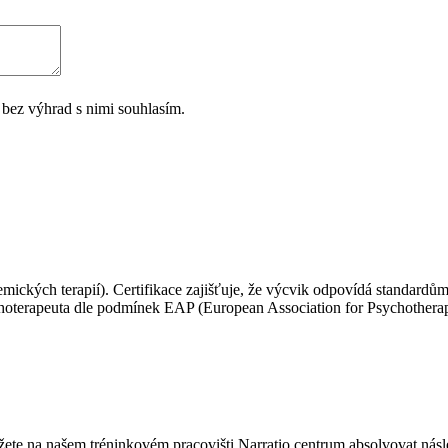
 bez výhrad s nimi souhlasím.
ických terapií). Certifikace zajišťuje, že výcvik odpovídá standardům
oterapeuta dle podmínek EAP (European Association for Psychotherapy
můžete na našem tréninkovém pracovišti Narratio centrum absolvovat násl