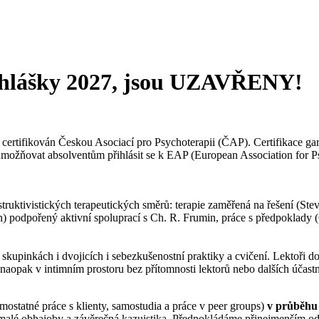
řihlášky 2027, jsou UZAVŘENY!
certifikován Českou Asociací pro Psychoterapii (ČAP). Certifikace ga
umožňovat absolventům přihlásit se k EAP (European Association for Ps
uktivistických terapeutických směrů: terapie zaměřená na řešení (St
) podpořený aktivní spoluprací s Ch. R. Frumin, práce s předpoklady (
pinkách i dvojicích i sebezkušenostní praktiky a cvičení. Lektoři do
naopak v intimním prostoru bez přítomnosti lektorů nebo dalších účast
mostatné práce s klienty, samostudia a práce v peer groups)
v průběhu 
 malé obhajoby a závěrečná kazuistika. Předpokládáme přinejmenším od 