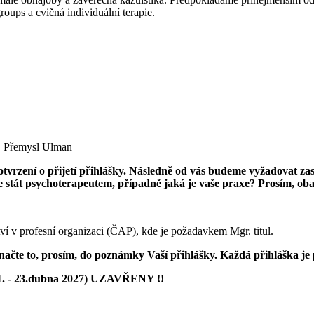
ups a cvičná individuální terapie.
. Přemysl Ulman
potvrzení o přijetí přihlášky. Následně od vás budeme vyžadovat za
ete stát psychoterapeutem, případně jaká je vaše praxe? Prosím, o
ví v profesní organizaci (ČAP), kde je požadavkem Mgr. titul.
označte to, prosím, do poznámky Vaší přihlášky. Každá přihláška je
21. - 23.dubna 2027) UZAVŘENY !!