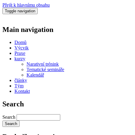
Přejít k hlavnímu obsahu
Toggle navigation
Main navigation
Domů
Výcvik
Praxe
kurzy
Narativní trénink
Tematické semináře
Kalendář
články
Tým
Kontakt
Search
Search