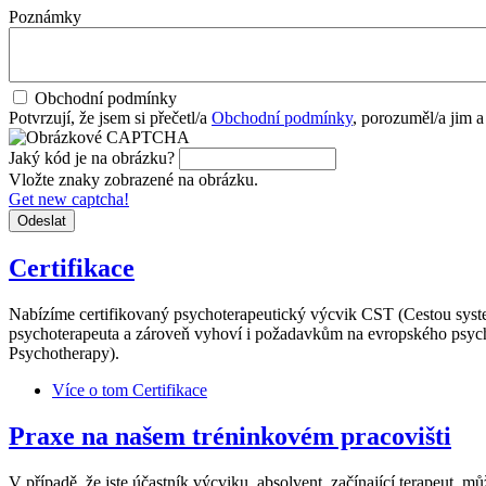
Poznámky
Obchodní podmínky
Potvrzují, že jsem si přečetl/a
Obchodní podmínky
, porozuměl/a jim a
Jaký kód je na obrázku?
Vložte znaky zobrazené na obrázku.
Get new captcha!
Certifikace
Nabízíme certifikovaný psychoterapeutický výcvik CST (Cestou system
psychoterapeuta a zároveň vyhoví i požadavkům na evropského psych
Psychotherapy).
Více
o tom Certifikace
Praxe na našem tréninkovém pracovišti
V případě, že jste účastník výcviku, absolvent, začínající terapeut, 