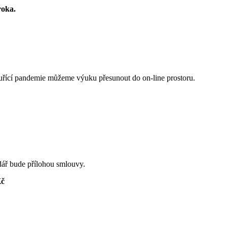
roka.
zuřící pandemie můžeme výuku přesunout do on-line prostoru.
dář bude přílohou smlouvy.
Kč