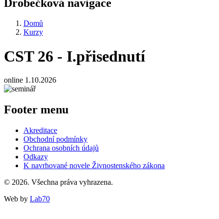
Drobečková navigace
Domů
Kurzy
CST 26 - I.přisednutí
online 1.10.2026
Footer menu
Akreditace
Obchodní podmínky
Ochrana osobních údajů
Odkazy
K navrhované novele Živnostenského zákona
© 2026. Všechna práva vyhrazena.
Web by
Lab70