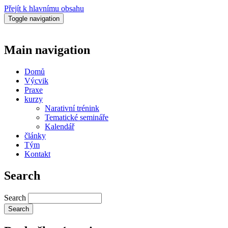
Přejít k hlavnímu obsahu
Toggle navigation
Main navigation
Domů
Výcvik
Praxe
kurzy
Narativní trénink
Tematické semináře
Kalendář
články
Tým
Kontakt
Search
Search