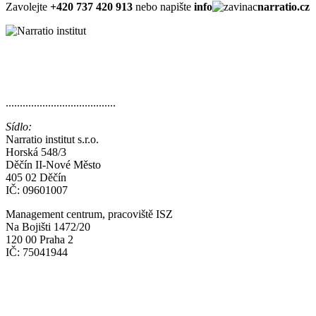
Zavolejte
+420 737 420 913
nebo napište
info
narratio.cz
.......................................
Sídlo:
Narratio institut s.r.o.
Horská 548/3
Děčín II-Nové Město
405 02 Děčín
IČ: 09601007
Management centrum, pracoviště ISZ
Na Bojišti 1472/20
120 00 Praha 2
IČ: 75041944