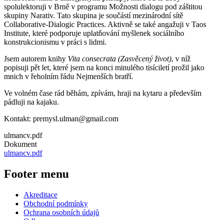
spolulektoruji v Brně v programu Možnosti dialogu pod záštitou
skupiny Narativ. Tato skupina je součástí mezinárodní sítě
Collaborative-Dialogic Practices. Aktivně se také angažuji v Taos
Institute, které podporuje uplatňování myšlenek sociálního
konstrukcionismu v práci s lidmi.
Jsem autorem knihy
Vita consecrata (Zasvěcený život)
, v níž
popisuji pět let, které jsem na konci minulého tisíciletí prožil jako
mnich v řeholním řádu Nejmenších bratří.
Ve volném čase rád běhám, zpívám, hraji na kytaru a především
pádluji na kajaku.
Kontakt: premysl.ulman@gmail.com
ulmancv.pdf
Dokument
ulmancv.pdf
Footer menu
Akreditace
Obchodní podmínky
Ochrana osobních údajů