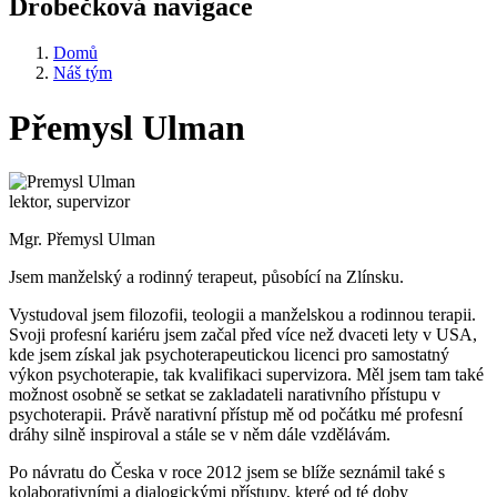
Drobečková navigace
Domů
Náš tým
Přemysl Ulman
lektor, supervizor
Mgr. Přemysl Ulman
Jsem manželský a rodinný terapeut, působící na Zlínsku.
Vystudoval jsem filozofii, teologii a manželskou a rodinnou terapii.
Svoji profesní kariéru jsem začal před více než dvaceti lety v USA,
kde jsem získal jak psychoterapeutickou licenci pro samostatný
výkon psychoterapie, tak kvalifikaci supervizora. Měl jsem tam také
možnost osobně se setkat se zakladateli narativního přístupu v
psychoterapii. Právě narativní přístup mě od počátku mé profesní
dráhy silně inspiroval a stále se v něm dále vzdělávám.
Po návratu do Česka v roce 2012 jsem se blíže seznámil také s
kolaborativními a dialogickými přístupy, které od té doby