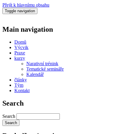
Přejít k hlavnímu obsahu
Toggle navigation
Main navigation
Domů
Výcvik
Praxe
kurzy
Narativní trénink
Tematické semináře
Kalendář
články
Tým
Kontakt
Search
Search