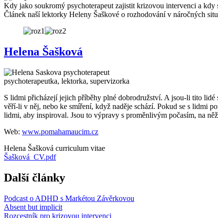
Kdy jako soukromý psychoterapeut zajistit krizovou intervenci a kdy
Článek naší lektorky Heleny Šaškové o rozhodování v náročných situ
Helena Šašková
psychoterapeutka, lektorka, supervizorka
S lidmi přicházejí jejich příběhy plné dobrodružství. A jsou-li tito l
věří-li v něj, nebo ke smíření, když naděje schází. Pokud se s lidmi 
lidmi, aby inspiroval. Jsou to výpravy s proměnlivým počasím, na něž
Web:
www.pomahamaucim.cz
Helena Šašková curriculum vitae
Dokument
Šašková_CV.pdf
Další články
Podcast o ADHD s Markétou Závěrkovou
Absent but implicit
Rozcestník pro krizovou intervenci