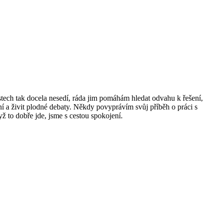
lastech tak docela nesedí, ráda jim pomáhám hledat odvahu k řešení,
ní a živit plodné debaty. Někdy povyprávím svůj příběh o práci s
ž to dobře jde, jsme s cestou spokojení.