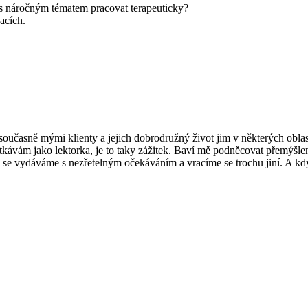
 s náročným tématem pracovat terapeuticky?
acích.
idé současně mými klienty a jejich dobrodružný život jim v některých ob
potkávám jako lektorka, je to taky zážitek. Baví mě podněcovat přemýšle
 se vydáváme s nezřetelným očekáváním a vracíme se trochu jiní. A kdy