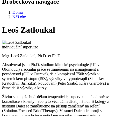
Drobečková navigace
Domů
Náš tým
Leoš Zatloukal
individuální supervize
Mgr. Leoš Zatloukal, Ph.D. et Ph.D.
Absolvoval jsem Ph.D. studium klinické psychologie (UP v
Olomouci) a sociální práce se zaměřením na management a
poradenství (OU v Ostravě), dále komplexní 750h výcvik v
systemickém přístupu (ISZ), výcviky v hypnoterapii (Stanislav
Kratochvíl, Jiří Zíka), koučování (Peter Szabó, Klára Giertolvá) a
četné další výcviky a kurzy.
Živím se tím, že buď dělám terapeutické, supervizní nebo koučovací
konzultace s klienty nebo tyto věci učím dělat jiné lidi. S kolegy z
institutu Dalet se zaměřujeme na přístup zaměřený na řešení
(Solution-Focused Brief Therapy). V rámci Daletu lektoruji v
komplexním psychoterapeutickém výcviku, v supervizním a