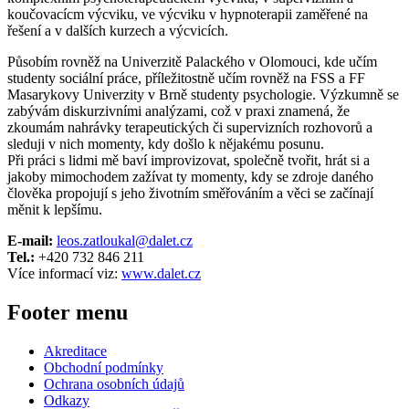
koučovacícm výcviku, ve výcviku v hypnoterapii zaměřené na
řešení a v dalších kurzech a výcvicích.
Působím rovněž na Univerzitě Palackého v Olomouci, kde učím
studenty sociální práce, příležitostně učím rovněž na FSS a FF
Masarykovy Univerzity v Brně studenty psychologie. Výzkumně se
zabývám diskurzivními analýzami, což v praxi znamená, že
zkoumám nahrávky terapeutických či supervizních rozhovorů a
sleduji v nich momenty, kdy došlo k nějakému posunu.
Při práci s lidmi mě baví improvizovat, společně tvořit, hrát si a
jakoby mimochodem zažívat ty momenty, kdy se zdroje daného
člověka propojují s jeho životním směřováním a věci se začínají
měnit k lepšímu.
E-mail:
leos.zatloukal@dalet.cz
Tel.:
+420 732 846 211
Více informací viz:
www.dalet.cz
Footer menu
Akreditace
Obchodní podmínky
Ochrana osobních údajů
Odkazy