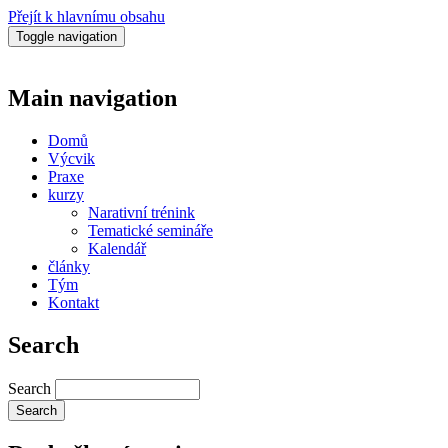
Přejít k hlavnímu obsahu
Toggle navigation
Main navigation
Domů
Výcvik
Praxe
kurzy
Narativní trénink
Tematické semináře
Kalendář
články
Tým
Kontakt
Search
Search