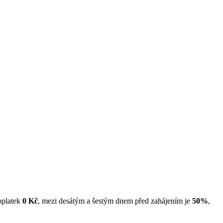
oplatek
0 Kč
, mezi desátým a šestým dnem před zahájením je
50%
,