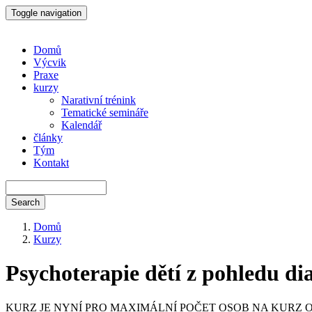
Přejít
Toggle navigation
k
hlavnímu
obsahu
Domů
Výcvik
Main
Praxe
navigation
kurzy
Narativní trénink
Tematické semináře
Kalendář
články
Tým
Kontakt
Search
Search
Domů
Kurzy
Drobečková
navigace
Psychoterapie dětí z pohledu di
KURZ JE NYNÍ PRO MAXIMÁLNÍ POČET OSOB NA KURZ 