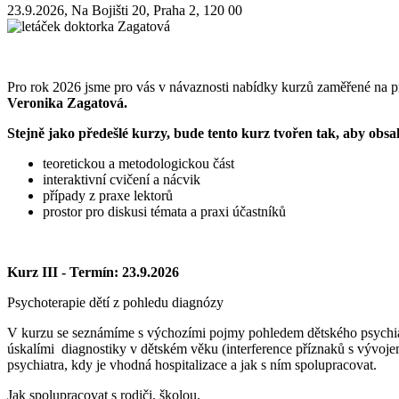
23.9.2026, Na Bojišti 20, Praha 2, 120 00
Pro rok 2026 jsme pro vás v návaznosti nabídky kurzů zaměřené na prá
Veronika Zagatová.
Stejně jako předešlé kurzy, bude tento kurz tvořen tak, aby obsa
teoretickou a metodologickou část
interaktivní cvičení a nácvik
případy z praxe lektorů
prostor pro diskusi témata a praxi účastníků
Kurz III - Termín: 23.9.2026
Psychoterapie dětí z pohledu diagnózy
V kurzu se seznámíme s výchozími pojmy pohledem dětského psychiatra
úskalími diagnostiky v dětském věku (interference příznaků s vývojem
psychiatra, kdy je vhodná hospitalizace a jak s ním spolupracovat.
Jak spolupracovat s rodiči, školou.