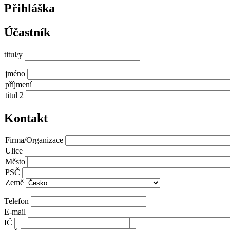
Přihláška
Účastník
titul/y
Jméno
jméno
a
příjmení
příjmení
titul 2
Kontakt
Kontaktní
Firma/Organizace
údaje
Ulice
Město
PSČ
Země
Telefon
E-mail
IČ