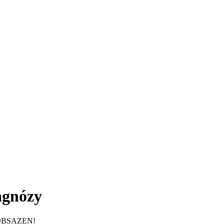
agnózy
OBSAZEN!